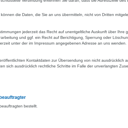
chlüsselte Verbindung erkennen Sie daran, dass die Adresszeile des Br
 können die Daten, die Sie an uns übermitteln, nicht von Dritten mitge
timmungen jederzeit das Recht auf unentgeltliche Auskunft über Ihr
rbeitung und ggf. ein Recht auf Berichtigung, Sperrung oder Löschun
erzeit unter der im Impressum angegebenen Adresse an uns wenden.
öffentlichten Kontaktdaten zur Übersendung von nicht ausdrücklich a
lten sich ausdrücklich rechtliche Schritte im Falle der unverlangten 
beauftragter
auftragten bestellt.