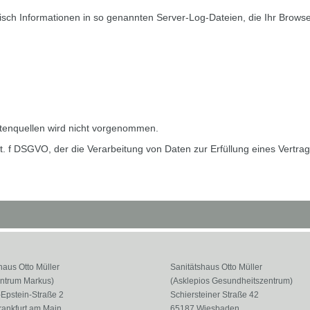
isch Informationen in so genannten Server-Log-Dateien, die Ihr Browser
enquellen wird nicht vorgenommen.
 lit. f DSGVO, der die Verarbeitung von Daten zur Erfüllung eines Vertr
haus Otto Müller
Sanitätshaus Otto Müller
ntrum Markus)
(Asklepios Gesundheitszentrum)
Epstein-Straße 2
Schiersteiner Straße 42
rankfurt am Main
65187 Wiesbaden