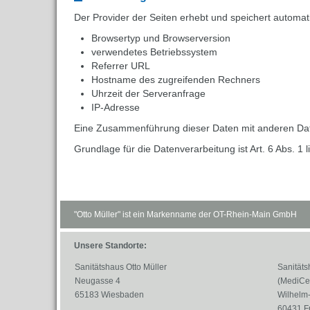
Der Provider der Seiten erhebt und speichert automat
Browsertyp und Browserversion
verwendetes Betriebssystem
Referrer URL
Hostname des zugreifenden Rechners
Uhrzeit der Serveranfrage
IP-Adresse
Eine Zusammenführung dieser Daten mit anderen Dat
Grundlage für die Datenverarbeitung ist Art. 6 Abs. 1
"Otto Müller" ist ein Markenname der OT-Rhein-Main GmbH
Unsere Standorte:
Sanitätshaus Otto Müller
Sanitäts
Neugasse 4
(MediCe
65183 Wiesbaden
Wilhelm-
60431 F